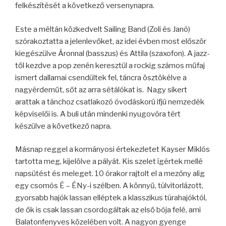
felkészítését a következő versenynapra.
Este a méltán közkedvelt Sailing Band (Zoli és Janó)
szórakoztatta a jelenlevőket, az idei évben most először
kiegészülve Áronnal (basszus) és Attila (szaxofon). A jazz-
től kezdve a pop zenén keresztül a rockig számos műfaj
ismert dallamai csendültek fel, táncra ösztökélve a
nagyérdeműt, sőt az arra sétálókat is. Nagy sikert
arattak a tánchoz csatlakozó óvodáskorú ifjú nemzedék
képviselői is. A buli után mindenki nyugovóra tért
készülve a következő napra.
Másnap reggel a kormányosi értekezletet Kayser Miklós
tartotta meg, kijelölve a pályát. Kis szelet ígértek mellé
napsütést és meleget. 10 órakor rajtolt el a mezőny alig
egy csomós É – ÉNy-i szélben. A könnyű, túlvitorlázott,
gyorsabb hajók lassan elléptek a klasszikus túrahajóktól,
de ők is csak lassan csordogáltak az első bója felé, ami
Balatonfenyves közelében volt. A nagyon gyenge