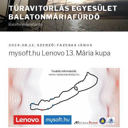
Tartalomhoz
TÚRAVITORLÁS EGYESÜLET
BALATONMÁRIAFÜRDŐ
Balatonmáriafürdő
BEKÜLDVE:
2024.08.12.
SZERZŐ:
FAZEKAS JÁNOS
mysoft.hu Lenovo 13. Mária kupa