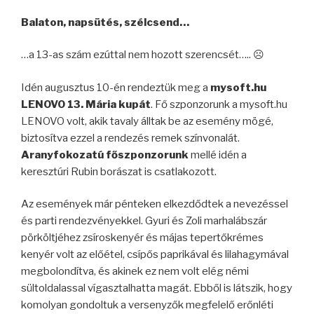
Balaton, napsütés, szélcsend…
…a 13-as szám ezúttal nem hozott szerencsét….. ☹
Idén augusztus 10-én rendeztük meg a
mysoft.hu
LENOVO 13. Mária kupát
. Fő szponzorunk a mysoft.hu
LENOVO volt, akik tavaly álltak be az esemény mögé,
biztosítva ezzel a rendezés remek színvonalát.
Aranyfokozatú főszponzorunk
mellé idén a
keresztúri Rubin borászat is csatlakozott.
Az események már pénteken elkezdődtek a nevezéssel
és parti rendezvényekkel. Gyuri és Zoli marhalábszár
pörköltjéhez zsíroskenyér és májas tepertőkrémes
kenyér volt az előétel, csípős paprikával és lilahagymával
megbolondítva, és akinek ez nem volt elég némi
sültoldalassal vígasztalhatta magát. Ebből is látszik, hogy
komolyan gondoltuk a versenyzők megfelelő erőnléti