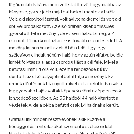
légáramlatok iránya nem volt stabil, ezért ugyanabba az
irányba egyszer jobb majd bal tackot mentek a hajók.
Volt, aki alapvitorlázattal, volt aki genakkerrel és volt aki
spi-vel próbálkozott. Az első órában kisebb frissülés
gyorsított fel a mezőnyt, de ez sem haladta meg a 2
csomót. 11 óra körül aztán ez is tovább csendesedett. A
mezőny lassan haladt az első bója felé. Egy-egy
szélcsíkon elindult néhány hajó, hogy aztán kifutva belőle
ismét folytassa a lassú csordogálást a cél felé. Mivel a
befutási limit 14 óra volt, ezért a rendezőség úgy
döntött, az első pályajelnél befuttatja a mezőnyt. Ez
remek döntésnek bizonyult, mivel ezt a befutót is csak a
leggyorsabb hajók voltak képesek elérni az éppen csak
lengedező szellőben. Az 55 hajóból 44 hajó kitartott a
végletekig, de a célba befutni csak 14 hajónak sikerült.
Gratulálunk minden résztvevőnek, akik küzdve a
hőséggel és a vitorlázókat szomorító szélcsenddel
kitartottak és bár ez a nap nem az „álomvitorlázásról”