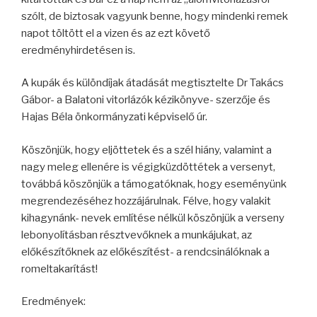
szólt, de biztosak vagyunk benne, hogy mindenki remek
napot töltött el a vizen és az ezt követő
eredményhirdetésen is.
A kupák és különdíjak átadását megtisztelte Dr Takács
Gábor- a Balatoni vitorlázók kézikönyve- szerzője és
Hajas Béla önkormányzati képviselő úr.
Köszönjük, hogy eljöttetek és a szél hiány, valamint a
nagy meleg ellenére is végigküzdöttétek a versenyt,
továbbá köszönjük a támogatóknak, hogy eseményünk
megrendezéséhez hozzájárulnak. Félve, hogy valakit
kihagynánk- nevek említése nélkül köszönjük a verseny
lebonyolításban résztvevőknek a munkájukat, az
előkészítőknek az előkészítést- a rendcsinálóknak a
romeltakarítást!
Eredmények: