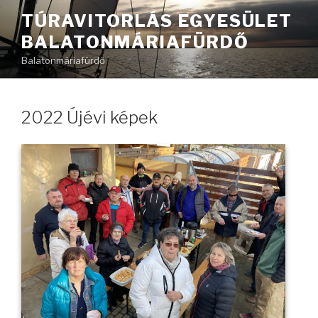
Tartalomhoz
TÚRAVITORLÁS EGYESÜLET
BALATONMÁRIAFÜRDŐ
Balatonmáriafürdő
2022 Újévi képek